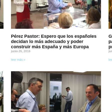
Pérez Pastor: Espero que los españoles
G
decidan lo más adecuado y poder
p
construir más España y más Europa
p
junio 26, 2016
ju
leer más »
le