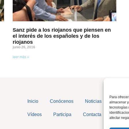
Sanz pide a los riojanos que piensen en
el interés de los españoles y de los
riojanos
junio 26, 2016
leer más »
Para ofrecer
Inicio
Conócenos
Noticias
almacenar y/
tecnologías
identificaci
Vídeos
Participa
Contacta
afectar nega