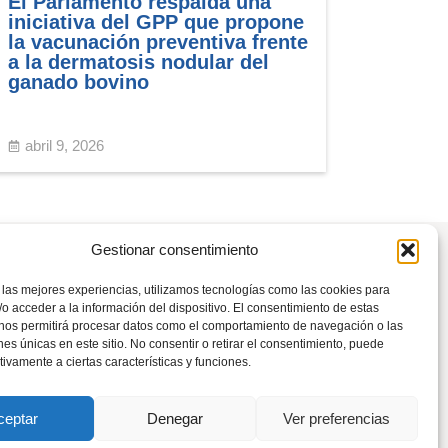
El Parlamento respalda una
iniciativa del GPP que propone
la vacunación preventiva frente
a la dermatosis nodular del
ganado bovino
abril 9, 2026
Gestionar consentimiento
 las mejores experiencias, utilizamos tecnologías como las cookies para
o acceder a la información del dispositivo. El consentimiento de estas
 nos permitirá procesar datos como el comportamiento de navegación o las
Tel: 941 226 108
ones únicas en este sitio. No consentir o retirar el consentimiento, puede
tivamente a ciertas características y funciones.
rioja@pp.es
ceptar
Denegar
Ver preferencias
s
del Partido Popular.