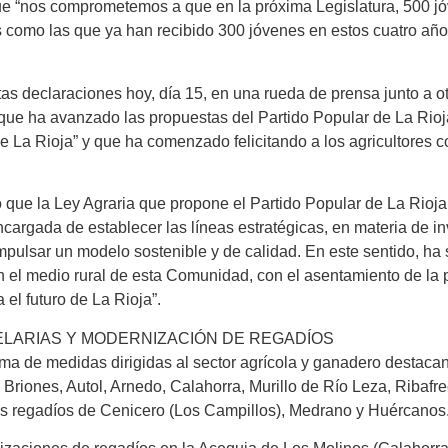
ue “nos comprometemos a que en la próxima Legislatura, 500 jó
 como las que ya han recibido 300 jóvenes en estos cuatro años
as declaraciones hoy, día 15, en una rueda de prensa junto a o
ue ha avanzado las propuestas del Partido Popular de La Rioja 
 de La Rioja” y que ha comenzado felicitando a los agricultores 
o que la Ley Agraria que propone el Partido Popular de La Rioja
ncargada de establecer las líneas estratégicas, en materia de in
 impulsar un modelo sostenible y de calidad. En este sentido, h
n el medio rural de esta Comunidad, con el asentamiento de la 
 el futuro de La Rioja”.
LARIAS Y MODERNIZACIÓN DE REGADÍOS
ma de medidas dirigidas al sector agrícola y ganadero destacan
Briones, Autol, Arnedo, Calahorra, Murillo de Río Leza, Ribafr
s regadíos de Cenicero (Los Campillos), Medrano y Huércanos