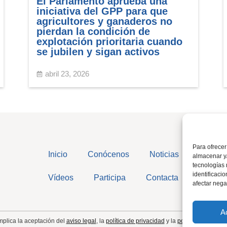
El Parlamento aprueba una
iniciativa del GPP para que
agricultores y ganaderos no
pierdan la condición de
explotación prioritaria cuando
se jubilen y sigan activos
abril 23, 2026
Para ofrecer
Inicio
Conócenos
Noticias
almacenar y/
tecnologías
identificaci
Vídeos
Participa
Contacta
afectar nega
A
implica la aceptación del
aviso legal
, la
política de privacidad
y la
política de cookie