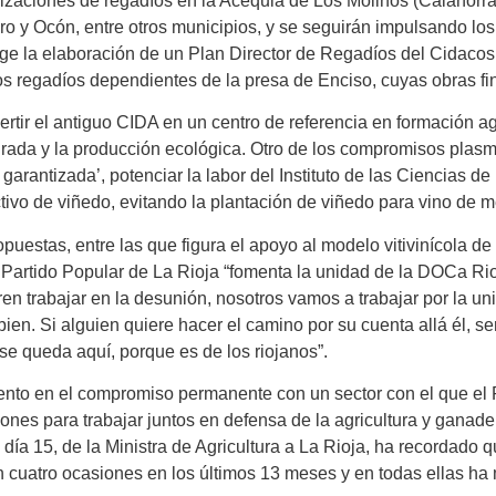
nizaciones de regadíos en la Acequia de Los Molinos (Calahorr
o y Ocón, entre otros municipios, y se seguirán impulsando los 
e la elaboración de un Plan Director de Regadíos del Cidacos
s regadíos dependientes de la presa de Enciso, cuyas obras fin
ertir el antiguo CIDA en un centro de referencia en formación ag
rada y la producción ecológica. Otro de los compromisos plasma
garantizada’, potenciar la labor del Instituto de las Ciencias de 
ctivo de viñedo, evitando la plantación de viñedo para vino de
puestas, entre las que figura el apoyo al modelo vitivinícola de
l Partido Popular de La Rioja “fomenta la unidad de la DOCa Rioj
n trabajar en la desunión, nosotros vamos a trabajar por la 
ien. Si alguien quiere hacer el camino por su cuenta allá él, se
 se queda aquí, porque es de los riojanos”.
nto en el compromiso permanente con un sector con el que el 
ones para trabajar juntos en defensa de la agricultura y ganader
 día 15, de la Ministra de Agricultura a La Rioja, ha recordado 
 cuatro ocasiones en los últimos 13 meses y en todas ellas ha