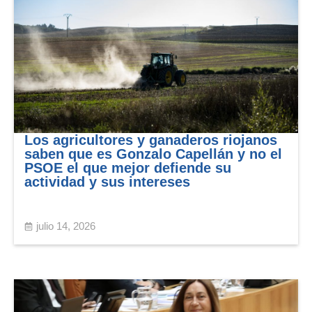
Los agricultores y ganaderos riojanos
saben que es Gonzalo Capellán y no el
PSOE el que mejor defiende su
actividad y sus intereses
julio 14, 2026