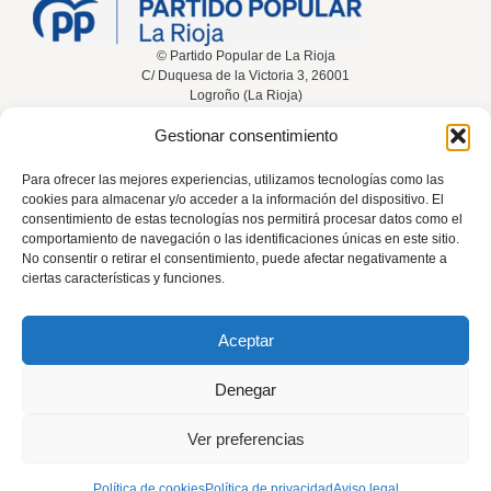
© Partido Popular de La Rioja
C/ Duquesa de la Victoria 3, 26001
Logroño (La Rioja)
Gestionar consentimiento
Inicio
Conócenos
Noticias
Vídeos
Para ofrecer las mejores experiencias, utilizamos tecnologías como las
cookies para almacenar y/o acceder a la información del dispositivo. El
Participa
Contacta
consentimiento de estas tecnologías nos permitirá procesar datos como el
comportamiento de navegación o las identificaciones únicas en este sitio.
No consentir o retirar el consentimiento, puede afectar negativamente a
ciertas características y funciones.
Tel: 941 226 108
Aceptar
rioja@pp.es
Denegar
El uso de este sitio implica la aceptación del
aviso legal
, la
política de
Ver preferencias
privacidad
y la
política de cookies
del Partido Popular.
Política de cookies
Política de privacidad
Aviso legal