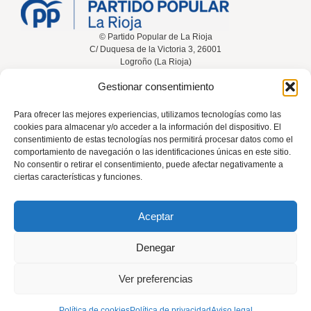
© Partido Popular de La Rioja
C/ Duquesa de la Victoria 3, 26001
Logroño (La Rioja)
Gestionar consentimiento
Inicio
Conócenos
Noticias
Vídeos
Para ofrecer las mejores experiencias, utilizamos tecnologías como las
cookies para almacenar y/o acceder a la información del dispositivo. El
Participa
Contacta
consentimiento de estas tecnologías nos permitirá procesar datos como el
comportamiento de navegación o las identificaciones únicas en este sitio.
No consentir o retirar el consentimiento, puede afectar negativamente a
ciertas características y funciones.
Tel: 941 226 108
Aceptar
rioja@pp.es
Denegar
El uso de este sitio implica la aceptación del
aviso legal
, la
política de
Ver preferencias
privacidad
y la
política de cookies
del Partido Popular.
Política de cookies
Política de privacidad
Aviso legal