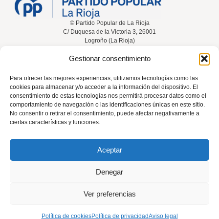
© Partido Popular de La Rioja
C/ Duquesa de la Victoria 3, 26001
Logroño (La Rioja)
Gestionar consentimiento
Inicio
Conócenos
Noticias
Vídeos
Para ofrecer las mejores experiencias, utilizamos tecnologías como las
cookies para almacenar y/o acceder a la información del dispositivo. El
Participa
Contacta
consentimiento de estas tecnologías nos permitirá procesar datos como el
comportamiento de navegación o las identificaciones únicas en este sitio.
No consentir o retirar el consentimiento, puede afectar negativamente a
ciertas características y funciones.
Tel: 941 226 108
Aceptar
rioja@pp.es
Denegar
El uso de este sitio implica la aceptación del
aviso legal
, la
política de
Ver preferencias
privacidad
y la
política de cookies
del Partido Popular.
Política de cookies
Política de privacidad
Aviso legal