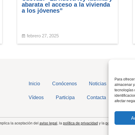
abarata el acceso a la vivienda
a los jóvenes”
febrero 27, 2025
Para ofrecer
Inicio
Conócenos
Noticias
almacenar y/
tecnologías
identificaci
Vídeos
Participa
Contacta
afectar nega
A
implica la aceptación del
aviso legal
, la
política de privacidad
y la
política de cookie