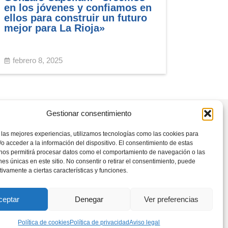
en los jóvenes y confiamos en
ellos para construir un futuro
mejor para La Rioja»
febrero 8, 2025
Gestionar consentimiento
 las mejores experiencias, utilizamos tecnologías como las cookies para
o acceder a la información del dispositivo. El consentimiento de estas
 nos permitirá procesar datos como el comportamiento de navegación o las
Tel: 941 226 108
ones únicas en este sitio. No consentir o retirar el consentimiento, puede
tivamente a ciertas características y funciones.
rioja@pp.es
ceptar
Denegar
Ver preferencias
s
del Partido Popular.
Política de cookies
Política de privacidad
Aviso legal