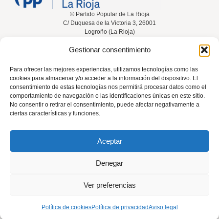
© Partido Popular de La Rioja
C/ Duquesa de la Victoria 3, 26001
Logroño (La Rioja)
Gestionar consentimiento
Inicio
Conócenos
Noticias
Vídeos
Para ofrecer las mejores experiencias, utilizamos tecnologías como las
cookies para almacenar y/o acceder a la información del dispositivo. El
Participa
Contacta
consentimiento de estas tecnologías nos permitirá procesar datos como el
comportamiento de navegación o las identificaciones únicas en este sitio.
No consentir o retirar el consentimiento, puede afectar negativamente a
ciertas características y funciones.
Tel: 941 226 108
Aceptar
rioja@pp.es
Denegar
El uso de este sitio implica la aceptación del
aviso legal
, la
política de
Ver preferencias
privacidad
y la
política de cookies
del Partido Popular.
Política de cookies
Política de privacidad
Aviso legal