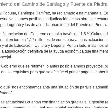
miento del Camino de Santiago y Puente de Piedra
al Popular, Penélope Ramírez, ha reclamado esta mañana al E
uelva lo antes posible la adjudicación de las obras de restau
por Logroño y las de acondicionamiento del Puente de Piedra.
financiación del Gobierno central a través del 1,5 % Cultural d
sional en torno a 1,17 millones de euros para ambas actuacion
 y el de Educación, Cultura y Deporte. Por un lado, instamos a
l la adjudicación definitiva de la ayuda económica que finalme
oncejal.
 Gobierno que se retomen lo antes posible ambos proyectos, p
o de los requisitos para que se efectúe el primer pago es haber 
o que “nos encontramos ante una situación de parálisis administ
Estado”.
 actuaciones cuentan con financiación gracias a la gestión rea
a gran importancia cultural, patrimonial, turística y económica p