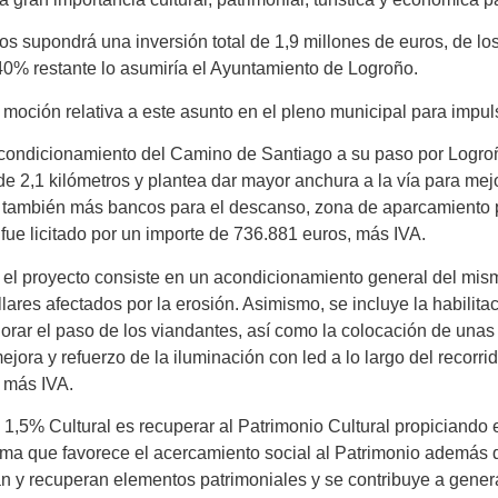
s supondrá una inversión total de 1,9 millones de euros, de lo
 40% restante lo asumiría el Ayuntamiento de Logroño.
moción relativa a este asunto en el pleno municipal para impu
acondicionamiento del Camino de Santiago a su paso por Logroñ
 de 2,1 kilómetros y plantea dar mayor anchura a la vía para me
ye también más bancos para el descanso, zona de aparcamiento p
fue licitado por un importe de 736.881 euros, más IVA.
 el proyecto consiste en un acondicionamiento general del mism
llares afectados por la erosión. Asimismo, se incluye la habilit
orar el paso de los viandantes, así como la colocación de unas 
ejora y refuerzo de la iluminación con led a lo largo del recorri
, más IVA.
l 1,5% Cultural es recuperar al Patrimonio Cultural propiciando 
rama que favorece el acercamiento social al Patrimonio además
an y recuperan elementos patrimoniales y se contribuye a genera