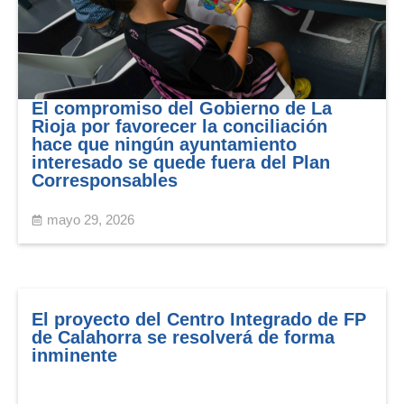
El compromiso del Gobierno de La
Rioja por favorecer la conciliación
hace que ningún ayuntamiento
interesado se quede fuera del Plan
Corresponsables
mayo 29, 2026
El proyecto del Centro Integrado de FP
de Calahorra se resolverá de forma
inminente