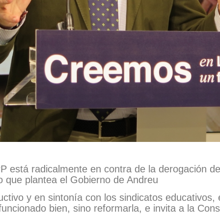
P está radicalmente en contra de la derogación de
o que plantea el Gobierno de Andreu
uctivo y en sintonía con los sindicatos educativos,
ncionado bien, sino reformarla, e invita a la Conse