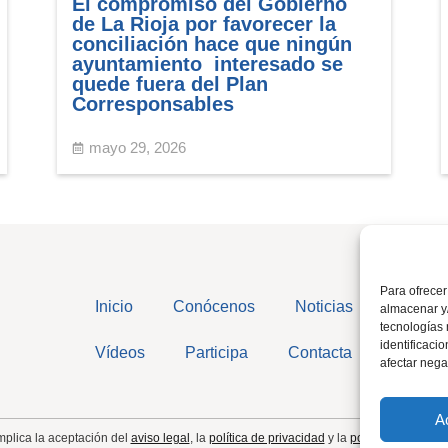
El compromiso del Gobierno
de La Rioja por favorecer la
conciliación hace que ningún
ayuntamiento interesado se
quede fuera del Plan
Corresponsables
mayo 29, 2026
Para ofrecer
Inicio
Conócenos
Noticias
almacenar y/
tecnologías
identificaci
Vídeos
Participa
Contacta
afectar nega
A
implica la aceptación del
aviso legal
, la
política de privacidad
y la
política de cookie