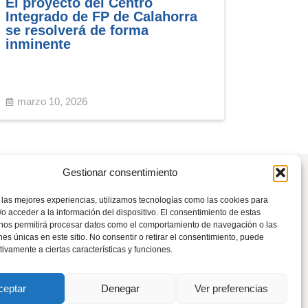
El proyecto del Centro
Integrado de FP de Calahorra
se resolverá de forma
inminente
marzo 10, 2026
Gestionar consentimiento
 las mejores experiencias, utilizamos tecnologías como las cookies para
o acceder a la información del dispositivo. El consentimiento de estas
 nos permitirá procesar datos como el comportamiento de navegación o las
Tel: 941 226 108
ones únicas en este sitio. No consentir o retirar el consentimiento, puede
tivamente a ciertas características y funciones.
rioja@pp.es
ceptar
Denegar
Ver preferencias
s
del Partido Popular.