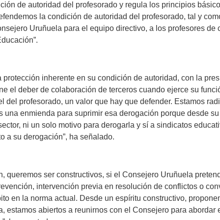
ión de autoridad del profesorado y regula los principios básic
Defendemos la condición de autoridad del profesorado, tal y co
sejero Uruñuela para el equipo directivo, a los profesores de 
Educación”.
tección inherente en su condición de autoridad, con la pres
ne el deber de colaboración de terceros cuando ejerce su funció
pel del profesorado, un valor que hay que defender. Estamos rad
s una enmienda para suprimir esa derogación porque desde su
sector, ni un solo motivo para derogarla y sí a sindicatos edu
 a su derogación”, ha señalado.
eremos ser constructivos, si el Consejero Uruñuela pretende
evención, intervención previa en resolución de conflictos o conv
to en la norma actual. Desde un espíritu constructivo, propon
la, estamos abiertos a reunirnos con el Consejero para abordar