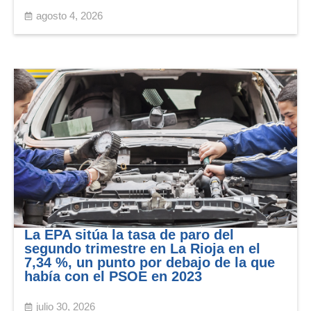
agosto 4, 2026
La EPA sitúa la tasa de paro del
segundo trimestre en La Rioja en el
7,34 %, un punto por debajo de la que
había con el PSOE en 2023
julio 30, 2026