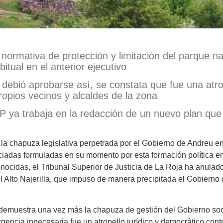
 normativa de protección y limitación del parque na
bitual en el anterior ejecutivo
debió aprobarse así, se constata que fue una atrop
ropios vecinos y alcaldes de la zona
PP ya trabaja en la redacción de un nuevo plan q
 la chapuza legislativa perpetrada por el Gobierno de Andreu en 
ciadas formuladas en su momento por esta formación política en
nocidas, el Tribunal Superior de Justicia de La Roja ha anulado
del Alto Najerilla, que impuso de manera precipitada el Gobiern
demuestra una vez más la chapuza de gestión del Gobierno soci
gencia innecesaria fue un atropello jurídico y democrático cont