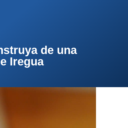
PA
CONTACTA
AFÍLIATE
nstruya de una
de Iregua