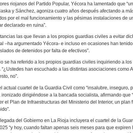
res riojanos del Partido Popular, Yécora ha lamentado que “un
arlaska y Sánchez, agoniza cuatro años después afectando a má
os por el mal funcionamiento y las pésimas instalaciones de un
ar declarado en ruina”.
ncias las que llevan a los propios guardias civiles a evitar dic
l –ha argumentado Yécora- e incluso en ocasiones han tenido qu
slados de detenidos por falta de efectivos”.
io se ha referido a los propios guardias civiles inquiriendo a l
. “¿Ustedes han escuchado a las distintas asociaciones como
sto, no”.
el actual cuartel de la Guardia Civil como “insalubre, inseguro,
a ironizado dirigiéndose a la bancada socialista, afirmando que
 el Plan de Infraestructuras del Ministerio del Interior, un pla
ido”.
egada del Gobierno en La Rioja incluyera el cuartel de la Guard
2025 “y hoy, cuando faltan apenas seis meses para que expiren 