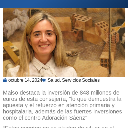
octubre 14, 2024
Salud
,
Servicios Sociales
Maiso destaca la inversión de 848 millones de
euros de esta consejería, “lo que demuestra la
apuesta y el refuerzo en atención primaria y
hospitalaria, además de las fuertes inversiones
como el centro Adoración Sáenz”