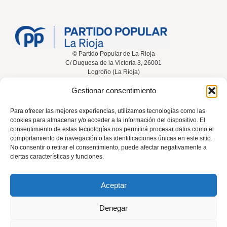
© Partido Popular de La Rioja
C/ Duquesa de la Victoria 3, 26001
Logroño (La Rioja)
Gestionar consentimiento
Inicio
Conócenos
Noticias
Vídeos
Para ofrecer las mejores experiencias, utilizamos tecnologías como las
cookies para almacenar y/o acceder a la información del dispositivo. El
Participa
Contacta
consentimiento de estas tecnologías nos permitirá procesar datos como el
comportamiento de navegación o las identificaciones únicas en este sitio.
No consentir o retirar el consentimiento, puede afectar negativamente a
ciertas características y funciones.
Tel: 941 226 108
Aceptar
rioja@pp.es
Denegar
El uso de este sitio implica la aceptación del
aviso legal
, la
política de