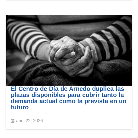
El Centro de Día de Arnedo duplica las
plazas disponibles para cubrir tanto la
demanda actual como la prevista en un
futuro
abril 22, 2026