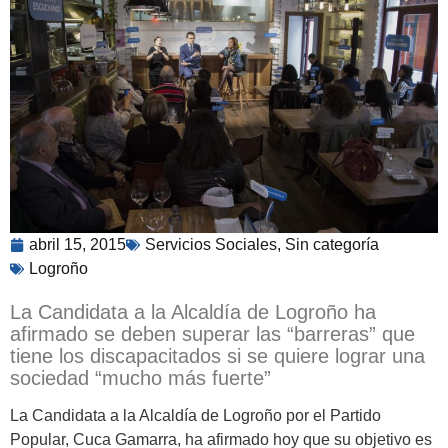
abril 15, 2015
Servicios Sociales
,
Sin categoría
Logroño
La Candidata a la Alcaldía de Logroño ha
afirmado se deben superar las “barreras” que
tiene los discapacitados si se quiere lograr una
sociedad “mucho más fuerte”
La Candidata a la Alcaldía de Logroño por el Partido
Popular, Cuca Gamarra, ha afirmado hoy que su objetivo es