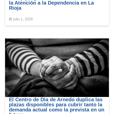
la Atención a la Dependencia en La
Rioja
julio 1, 2026
El Centro de Día de Arnedo duplica las
plazas disponibles para cubrir tanto la
demanda actual como la prevista en un