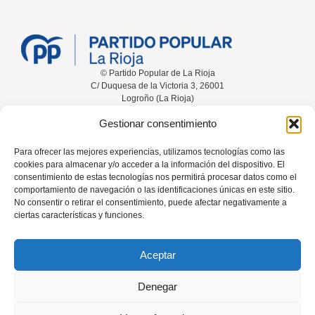
© Partido Popular de La Rioja
C/ Duquesa de la Victoria 3, 26001
Logroño (La Rioja)
Gestionar consentimiento
Inicio
Conócenos
Noticias
Vídeos
Para ofrecer las mejores experiencias, utilizamos tecnologías como las
cookies para almacenar y/o acceder a la información del dispositivo. El
Participa
Contacta
consentimiento de estas tecnologías nos permitirá procesar datos como el
comportamiento de navegación o las identificaciones únicas en este sitio.
No consentir o retirar el consentimiento, puede afectar negativamente a
ciertas características y funciones.
Tel: 941 226 108
Aceptar
rioja@pp.es
Denegar
El uso de este sitio implica la aceptación del
aviso legal
, la
política de